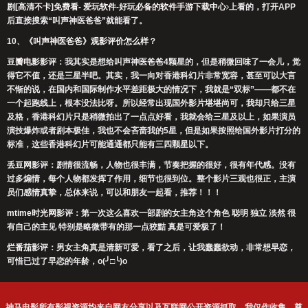
剧[高清不卡]免费看- 爱玩软件-好玩必备的软件手游下载中心
上看的，打开APP
后直接搜索“叫声神医爸爸”就能看了。
10、
《叫声神医爸爸》观影评价怎么样？
豆瓣电影
影评：我其实是想给叫声神医爸爸4颗星的，但是稍微回味了一会儿，觉
得它不值，还是三星半吧。其实，我一向对香港科幻片非常宽容，甚至可以大言
不惭的说，在国内和国际制作水平差距极大的情况下，我就是“双标”——都不在
一个起跑线上，根本没法比呀。所以经常出现国外影片堪堪尚可，我却只给三星
及格，香港科幻片只是稍微拍出了一点点好看，我就会给三星及以上，如果演员
演技爆炸或者剧本极佳，我也不会吝啬我的5星，但是如果按照给国外影片打分的
标准，这些香港科幻片可能通通都只能有三四颗星以下。
丢豆网
影评：剧情很流畅，人物也很丰满，节奏把握的很好，很有年代感。没有
过多煽情，每个人物都发挥了作用，细节也很到位。整个影片三观也很正，主演
员们感情真挚，总体来说，可以和朋友一起看，推荐！！！
mtime时光网
影评：第一次这么喜欢一部剧的女主角这个角色 聪明 独立 淡然 很
有自己的主见 特别是略微带有的那一点狡黠 真是可爱极了！
烂番茄
影评：男女主角真是清新可爱，看了之后，让我蠢蠢欲动，非常想早恋，
可惜已过了早恋的年龄，o(╯□╰)o
神马电影所有影视资源均来自网友分享以及互联网公开资源抓取，我仅作收集，尊