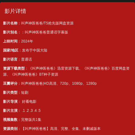
影片详情
影片名称
：叫声神医爸爸/TS抢先版网盘资源
影片别名
：：叫声神医爸爸普通话字幕版
上映时间
：2024年
国家/地区
：发布于中国大陆
影片语言
：普通话
资源下载类型
：《叫声神医爸爸》迅雷资源下载、《叫声神医爸爸》百度网盘资
源、《叫声神医爸爸》BT种子资源
豆瓣评分
：叫声神医爸爸|HD高清、720p、1080p、1280p
影片类型
：
短剧
影片导演
：
好看电影
影片主演
：
.1
.2
.3
.4
.5
视频集数
：完整版共1集
资源类别
：【叫声神医爸爸】高清、完整、全集、未删减版本