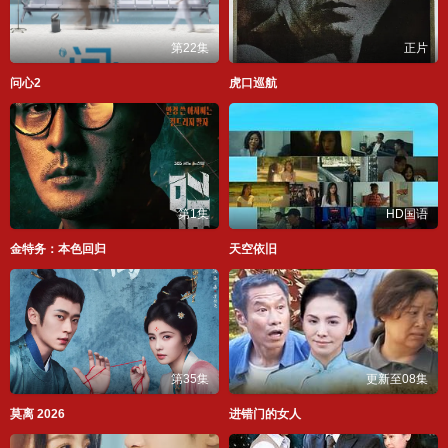
第22集
正片
问心2
虎口巡航
第1集
HD国语
金特务：本色回归
天空依旧
第35集
更新至08集
莫离 2026
进错门的女人